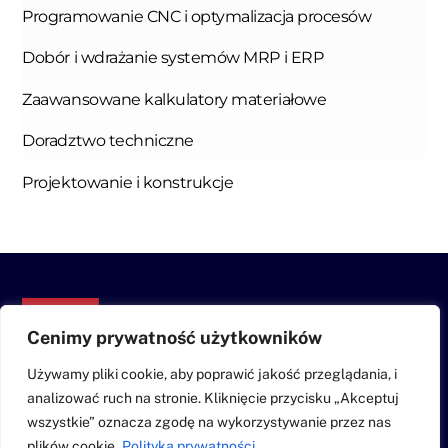
Programowanie CNC i optymalizacja procesów
Dobór i wdrażanie systemów MRP i ERP
Zaawansowane kalkulatory materiałowe
Doradztwo techniczne
Projektowanie i konstrukcje
Back
To
Cenimy prywatność użytkowników
Top
Używamy pliki cookie, aby poprawić jakość przeglądania, i
Usługi
Realizacje
O nas
Kontakt
analizować ruch na stronie. Kliknięcie przycisku „Akceptuj
Polityka prywatności
wszystkie” oznacza zgodę na wykorzystywanie przez nas
plików cookie.
Polityka prywatności
©
MM-CNC
2026