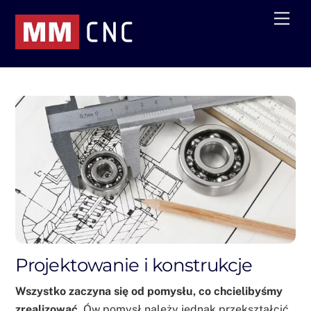
Skip
Men
to
content
Projektowanie i konstrukcje
Wszystko zaczyna się od pomysłu, co chcielibyśmy
zrealizować.
Ów pomysł należy jednak przekształcić