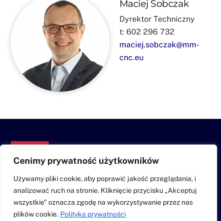
Maciej Sobczak
Dyrektor Techniczny
t: 602 296 732
maciej.sobczak@mm-
cnc.eu
Back
To
Cenimy prywatność użytkowników
Top
Używamy pliki cookie, aby poprawić jakość przeglądania, i
Usługi
Realizacje
O nas
Kontakt
analizować ruch na stronie. Kliknięcie przycisku „Akceptuj
Polityka prywatności
wszystkie” oznacza zgodę na wykorzystywanie przez nas
plików cookie.
Polityka prywatności
©
MM-CNC
2026