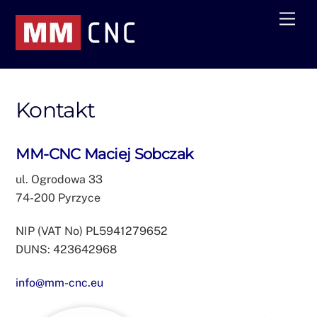
Skip
Men
to
content
Kontakt
MM-CNC Maciej Sobczak
ul. Ogrodowa 33
74-200 Pyrzyce
NIP (VAT No) PL5941279652
DUNS: 423642968
info@mm-cnc.eu